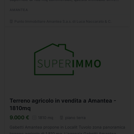
ampi spazi cos suddivisi: ingresso-disimpegno, cucina...
AMANTEA
Punto Immobiliare Amantea S.a.s. di Luca Naccarato & C.
Terreno agricolo in vendita a Amantea -
1810mq
9.000 €
1810 mq
piano terra
Gabetti Amantea propone in Localit Tuvolo zona panoramica
terreno agricolo di 1.810 mq. L'agenzia Gabetti Amantea