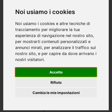
Noi usiamo i cookies
Noi usiamo i cookies e altre tecniche di
tracciamento per migliorare la tua
esperienza di navigazione nel nostro sito,
Appartamento loft in vendita a Amantea -
per mostrarti contenuti personalizzati e
2515mq
annunci mirati, per analizzare il traffico sul
nostro sito, e per capire da dove arrivano i
500.000 €
2515 mq
nostri visitatori.
Gabetti Amantea propone, Intero Fabbricato cielo-terra
disposto su tre piani. Ottimo investimento con diverse
Accetto
possibilit di destinazione d'uso. - SC9451560
Rifiuto
AMANTEA
Cambia le mie impostazioni
Punto Immobiliare Amantea S.a.s. di Luca Naccarato & C.