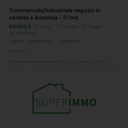
Commerciale/Industriale negozio in
vendita a Amantea - 57mq
95.000 €
57 mq
1 stanza
1 bagno
piano terra
negozio - amantea (cs) - - sc9490035
AMANTEA
Punto Immobiliare Amantea S.a.s. di Luca Naccarato & C.