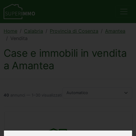
Home
Calabria
Provincia di Cosenza
Amantea
Vendita
Case e immobili in vendita
a Amantea
Automatico
40
annunci — 1–30 visualizzati