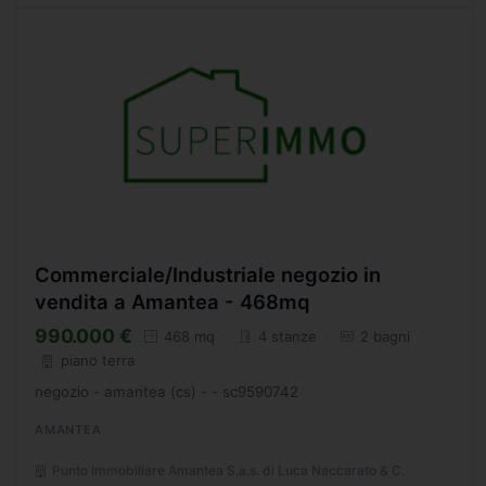
Commerciale/Industriale negozio in
vendita a Amantea - 468mq
990.000 €
468 mq
4 stanze
2 bagni
piano terra
negozio - amantea (cs) - - sc9590742
AMANTEA
Punto Immobiliare Amantea S.a.s. di Luca Naccarato & C.