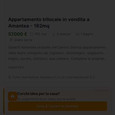
Appartamento trilocale in vendita a
Amantea - 162mq
57.000 €
162 mq
3 stanze
1 bagno
piano terra
Gabetti Amantea propone nel Centro Storico appartamento
vista mare composto da: ingresso- disimpegno, soggiorno,
bagno, cucina, corridoio, due camere. Completa la propriet
una soffitta di 67 mq accessibile da scala interna...
AMANTEA
Punto Immobiliare Amantea S.a.s. di Luca Naccarato & C.
ANNUNCIO
Cerchi idee per la casa?
Su superimmo trovi casa, qui la arredi.
Casa & Cucina su Amazon