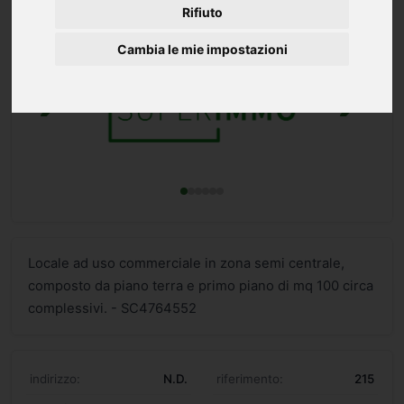
Rifiuto
Cambia le mie impostazioni
Locale ad uso commerciale in zona semi centrale,
composto da piano terra e primo piano di mq 100 circa
complessivi. - SC4764552
indirizzo:
N.D.
riferimento:
215