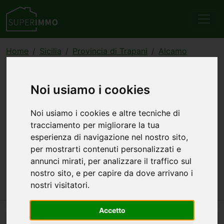
Home
Sicilia
Provincia di Trapani
Alcamo
Vendita
Commerciali/Industriali
Altri Immobili Commerciali
annuncio 49990
Noi usiamo i cookies
Commerciale/Industriale
Noi usiamo i cookies e altre tecniche di
altro immobile
tracciamento per migliorare la tua
commerciale in vendita a
esperienza di navigazione nel nostro sito,
per mostrarti contenuti personalizzati e
Alcamo
annunci mirati, per analizzare il traffico sul
nostro sito, e per capire da dove arrivano i
120.000 €
100 mq
3 stanze
1 bagno
nostri visitatori.
Accetto