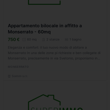
Appartamento bilocale in affitto a
Monserrato - 60mq
750 €
60 mq
2 stanze
1 bagno
Eleganza e comfort: il tuo nuovo modo di abitare a
Monserrato In una delle zone pi richieste e ben collegate di
Monserrato, precisamente in via Svetonio, proponiamo in
locazione 10 bivani (una camera da letto) di nuova
MONSERRATO
realizzazione...
Soimm s.r.l.