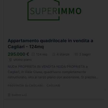
Appartamento quadrilocale in vendita a
Cagliari - 124mq
295.000 €
124 mq
4 stanze
2 bagni
ultimo piano
NUDA PROPRIETA IN VENDITA NUDA PROPRIETA a
Cagliari, in Viale Ciusa, quadrivano completamente
ristrutturato, sito al terzo piano con ascensore. Si precisa
che la vendita riguarda la nuda propriet, con usufruttuario di
PROVINCIA DI CAGLIARI
CAGLIARI
89...
Soimm s.r.l.