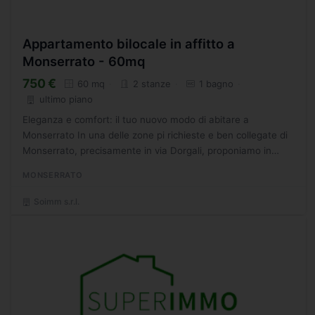
Appartamento bilocale in affitto a
Monserrato - 60mq
750 €
60 mq
2 stanze
1 bagno
ultimo piano
Eleganza e comfort: il tuo nuovo modo di abitare a
Monserrato In una delle zone pi richieste e ben collegate di
Monserrato, precisamente in via Dorgali, proponiamo in
locazione 10 bivani (una camera da letto) di nuova
MONSERRATO
realizzazione...
Soimm s.r.l.