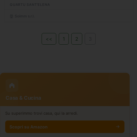
graziosa villetta a schiera su due livelli...
QUARTU SANT'ELENA
Soimm s.r.l.
<<
1
2
3
Casa & Cucina
Su superimmo trovi casa, qui la arredi.
Scopri su Amazon