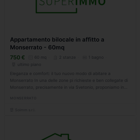
Appartamento bilocale in affitto a
Monserrato - 60mq
750 €
60 mq
2 stanze
1 bagno
ultimo piano
Eleganza e comfort: il tuo nuovo modo di abitare a
Monserrato In una delle zone pi richieste e ben collegate di
Monserrato, precisamente in via Svetonio, proponiamo in
locazione 10 bivani (una camera da letto) di nuova
MONSERRATO
realizzazione...
Soimm s.r.l.