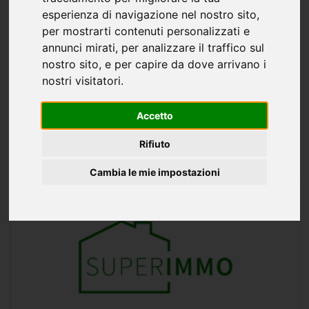
Attività commerciale altro in vendita a
esperienza di navigazione nel nostro sito,
Cagliari - 50mq
per mostrarti contenuti personalizzati e
annunci mirati, per analizzare il traffico sul
500.000 €
50 mq
2 stanze
1 bagno
nostro sito, e per capire da dove arrivano i
piano terra
nostri visitatori.
Cagliari, pressi Via Sonnino, proponiamo in vendita una
prestigiosa attivit di tabaccheria ben avviata, situata in
Accetto
posizione strategica in zona centralissima, con intenso
traffico pedonale e veicolare, vicinanza a uffici,...
PROVINCIA DI CAGLIARI
CAGLIARI
Rifiuto
Soimm s.r.l.
Cambia le mie impostazioni